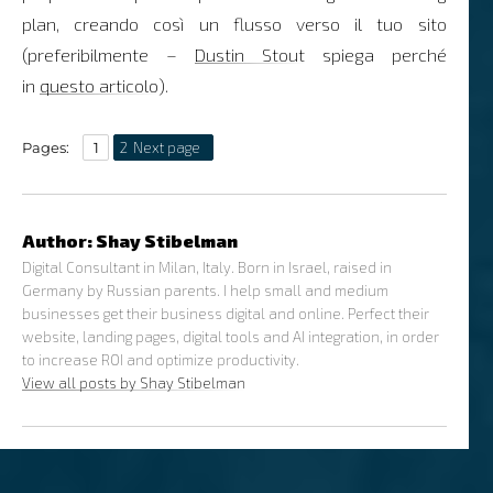
plan, creando così un flusso verso il tuo sito
(preferibilmente –
Dustin Stout
spiega perché
in
questo articolo
).
,
Page
Page
Pages:
1
2
Author:
Shay Stibelman
Digital Consultant in Milan, Italy. Born in Israel, raised in
Germany by Russian parents. I help small and medium
businesses get their business digital and online. Perfect their
website, landing pages, digital tools and AI integration, in order
to increase ROI and optimize productivity.
View all posts by Shay Stibelman