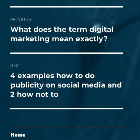
Post
PREVIOUS
navigation
What does the term digital
Previous
marketing mean exactly?
post:
NEXT
4 examples how to do
Next
publicity on social media and
post:
2 how not to
Home