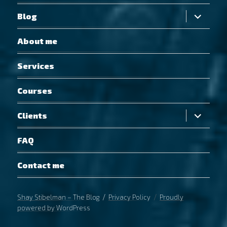
expand
Blog
child
menu
About me
Services
Courses
expand
Clients
child
menu
FAQ
Contact me
Shay Stibelman – The Blog
Privacy Policy
Proudly
powered by WordPress