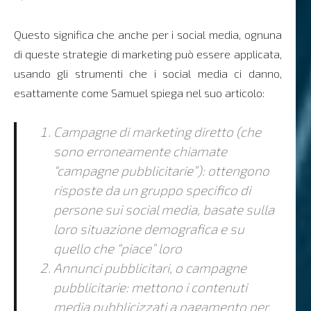
Questo significa che anche per i social media, ognuna
di queste strategie di marketing può essere applicata,
usando gli strumenti che i social media ci danno,
esattamente come Samuel spiega nel suo articolo:
Campagne di marketing diretto (che
sono erroneamente chiamate
“campagne pubblicitarie”): ottengono
risposte da un gruppo specifico di
persone sui social media, basate sulla
loro situazione demografica e su
quello che “piace” loro
Annunci pubblicitari, o campagne
pubblicitarie: mettono i contenuti
media pubblicizzati a pagamento per