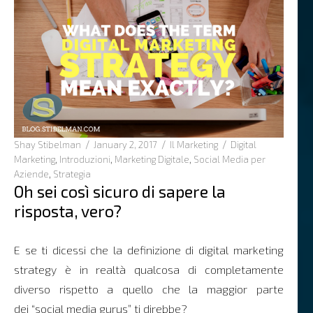
Author
Posted
Categories
Tags
Shay Stibelman
January 2, 2017
Il Marketing
Digital
on
Marketing
,
Introduzioni
,
Marketing Digitale
,
Social Media per
Aziende
,
Strategia
Oh sei così sicuro di sapere la
risposta, vero?
E se ti dicessi che la definizione di digital marketing
strategy è in realtà qualcosa di completamente
diverso rispetto a quello che la maggior parte
dei “social media gurus” ti direbbe?