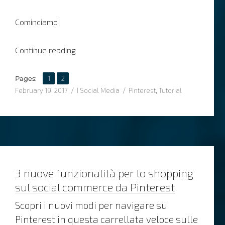
Cominciamo!
“Come creare i Rich Pins di Pinterest dal c
Continue reading
,
Page
Page
Pages:
1
2
Posted
Categories
Tags
February 19, 2017
I Social Media
Pinterest
,
Tutorial
on
3 nuove funzionalità per lo shopping
sul social commerce da Pinterest
Scopri i nuovi modi per navigare su
Pinterest in questa carrellata veloce sulle