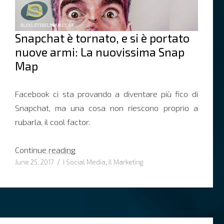
Snapchat è tornato, e si è portato
nuove armi: La nuovissima Snap
Map
Facebook ci sta provando a diventare più fico di
Snapchat, ma una cosa non riescono proprio a
rubarla, il cool factor.
“L’opportunità di marketing dietro la nuo
Continue reading
Posted
Categories
June 25, 2017
I Social Media
,
Il Marketing
on