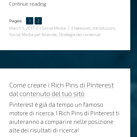
“Il potere di un social media takeover”
Continue reading
,
Page
Page
Pages:
1
2
Posted
Categories
Tags
March 5, 2017
I Social Media
il takeover
,
Introduzioni
,
on
Social Media per Aziende
,
Strategia dei contenuti
Come creare i Rich Pins di Pinterest
dal contenuto del tuo sito
Pinterest è già da tempo un famoso
motore di ricerca. I Rich Pins di Pinterest ti
aiuteranno a comparire nelle posizione
alte dei risultati di ricerca!