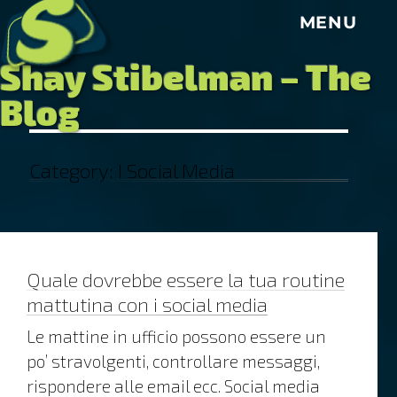
S
MENU
Shay Stibelman – The
Blog
Category:
I Social Media
Quale dovrebbe essere la tua routine
mattutina con i social media
Le mattine in ufficio possono essere un
po’ stravolgenti, controllare messaggi,
rispondere alle email ecc. Social media