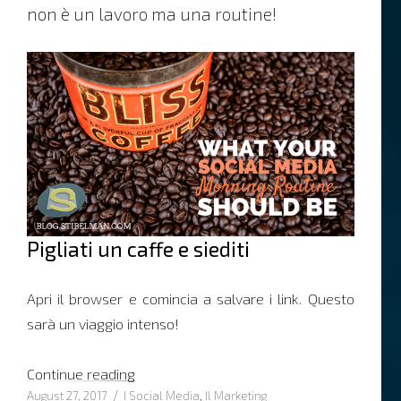
non è un lavoro ma una routine!
Pigliati un caffe e siediti
Apri il browser e comincia a salvare i link. Questo
sarà un viaggio intenso!
“Quale dovrebbe essere la tua routine mat
Continue reading
Posted
Categories
August 27, 2017
I Social Media
,
Il Marketing