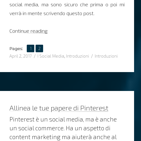
social media, ma sono sicuro che prima o poi mi
verrà in mente scrivendo questo post.
“Qual è la storia delle storie sui social me
Continue reading
,
Page
Page
Pages:
1
2
Posted
Categories
Tags
April 2, 2017
I Social Media
,
Introduzioni
Introduzioni
on
Allinea le tue papere di Pinterest
Pinterest è un social media, ma è anche
un social commerce. Ha un aspetto di
content marketing ma aiuterà anche al