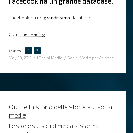
Facebook ha un grande database.
Facebook ha un
grandissimo
database.
“Come usare lo strumento Facebook Audien
Continue reading
,
Page
Page
Pages:
1
2
Posted
Categories
Tags
May 29, 2017
I Social Media
Social Media per Aziende
on
Qual è la storia delle storie sui social
media
Le storie sui social media si stanno