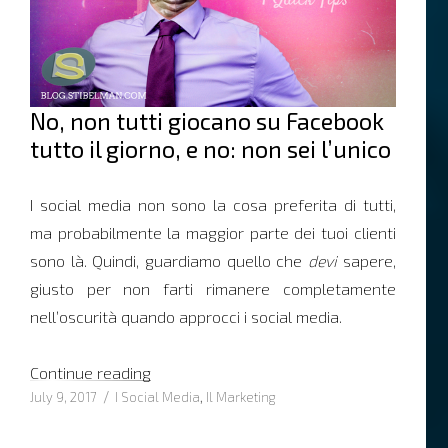
No, non tutti giocano su Facebook
tutto il giorno, e no: non sei l’unico
I social media non sono la cosa preferita di tutti,
ma probabilmente la maggior parte dei tuoi clienti
sono là. Quindi, guardiamo quello che
devi
sapere,
giusto per non farti rimanere completamente
nell’oscurità quando approcci i social media.
“4 Consigli su come approcciare i social m
Continue reading
Posted
Categories
July 9, 2017
I Social Media
,
Il Marketing
on