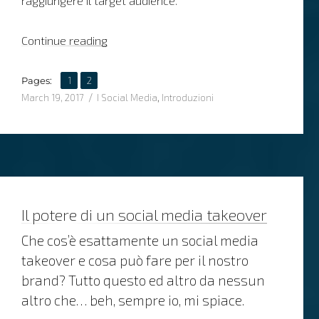
raggiungere il target audience.
“La grande opportunità degli insegnanti su
Continue reading
,
Page
Page
Pages:
1
2
Posted
Categories
March 19, 2017
I Social Media
,
Introduzioni
on
Il potere di un social media takeover
Che cos’è esattamente un social media
takeover e cosa può fare per il nostro
brand? Tutto questo ed altro da nessun
altro che… beh, sempre io, mi spiace.