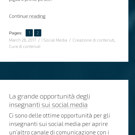
“Allinea le tue papere di Pinterest”
Continue reading
,
Page
Page
Pages:
1
2
Posted
Categories
Tags
March 26, 2017
I Social Media
Creazione di contenuti
,
on
Cura di contenuti
La grande opportunità degli
insegnanti sui social media
Ci sono delle ottime opportunità per gli
insegnanti sui social media per aprire
un’altro canale di comunicazione con i